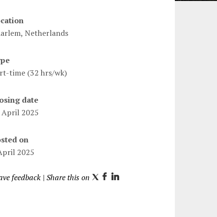
cation
arlem, Netherlands
ype
rt-time (32 hrs/wk)
osing date
 April 2025
sted on
April 2025
ave feedback
| Share this on
T
F
L
w
a
i
i
c
n
t
e
k