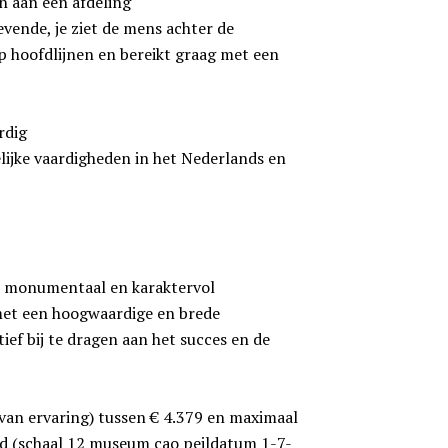
n aan een afdeling
vende, je ziet de mens achter de
op hoofdlijnen en bereikt graag met een
rdig
lijke vaardigheden in het Nederlands en
en monumentaal en karaktervol
et een hoogwaardige en brede
ief bij te dragen aan het succes en de
k van ervaring) tussen € 4.379 en maximaal
and (schaal 12 museum cao peildatum 1-7-