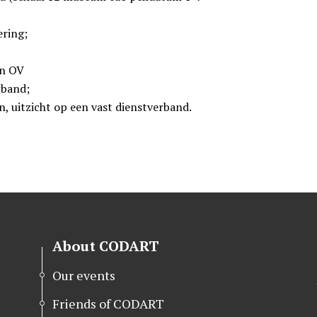
ering;
an OV
rband;
n, uitzicht op een vast dienstverband.
About CODART
Our events
Friends of CODART