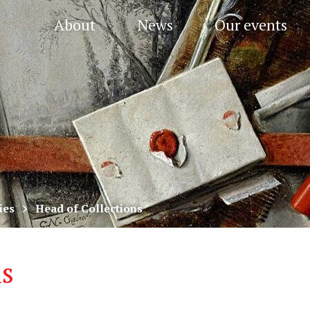
About
News
Our events
ies
Head of Collections
ns