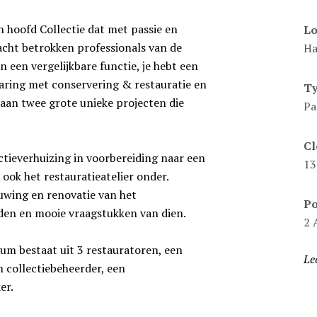
 hoofd Collectie dat met passie en
Lo
acht betrokken professionals van de
Ha
in een vergelijkbare functie, je hebt een
varing met conservering & restauratie en
T
aan twee grote unieke projecten die
Pa
Cl
tieverhuizing in voorbereiding naar een
13
ook het restauratieatelier onder.
wing en renovatie van het
Po
en en mooie vraagstukken van dien.
2 
eum bestaat uit 3 restauratoren, een
Le
n collectiebeheerder, een
er.