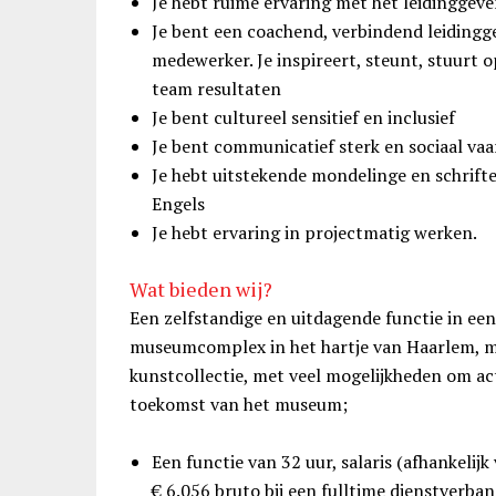
Je hebt ruime ervaring met het leidinggeve
Je bent een coachend, verbindend leidingge
medewerker. Je inspireert, steunt, stuurt 
team resultaten
Je bent cultureel sensitief en inclusief
Je bent communicatief sterk en sociaal vaa
Je hebt uitstekende mondelinge en schrifte
Engels
Je hebt ervaring in projectmatig werken.
Wat bieden wij?
Een zelfstandige en uitdagende functie in e
museumcomplex in het hartje van Haarlem, m
kunstcollectie, met veel mogelijkheden om act
toekomst van het museum;
Een functie van 32 uur, salaris (afhankelij
€ 6.056 bruto bij een fulltime dienstverb