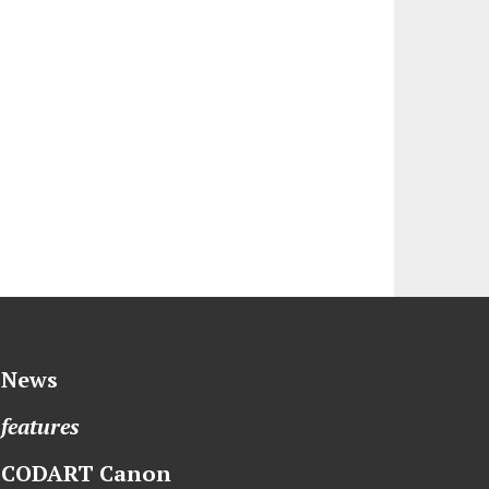
News
features
CODART Canon