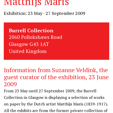
Matthijs Maris
Exhibition: 23 May - 27 September 2009
Burrell Collection
2060 Pollokshaws Road
Glasgow G43 1AT
United Kingdom
Information from Suzanne Veldink, the
guest curator of the exhibition, 23 June
2009
From 23 May until 27 September 2009, the Burrell
Collection in Glasgow is displaying a selection of works
on paper by the Dutch artist Matthijs Maris (1839-1917).
All the exhibits are from the former private collection of