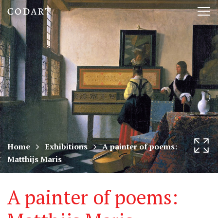
CODART,
Tog
Dutch
nav
and
Flemish
art
in
museums
Home
Exhibitions
A painter of poems:
Matthijs Maris
worldwide
A painter of poems: