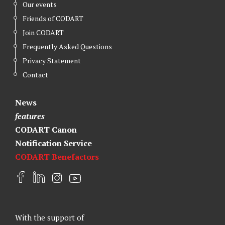
Our events
Friends of CODART
Join CODART
Frequently Asked Questions
Privacy Statement
Contact
News
features
CODART Canon
Notification Service
CODART Benefactors
F
L
I
Y
a
i
n
o
c
n
s
u
e
k
t
t
With the support of
b
e
a
u