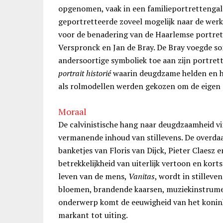
opgenomen, vaak in een familieportrettengaler
geportretteerde zoveel mogelijk naar de werk
voor de benadering van de Haarlemse portret
Verspronck en Jan de Bray. De Bray voegde so
andersoortige symboliek toe aan zijn portrett
portrait historié
waarin deugdzame helden en he
als rolmodellen werden gekozen om de eigen 
Moraal
De calvinistische hang naar deugdzaamheid vin
vermanende inhoud van stillevens. De overdaa
banketjes van Floris van Dijck, Pieter Claesz
betrekkelijkheid van uiterlijk vertoon en kor
leven van de mens,
Vanitas
, wordt in stilleve
bloemen, brandende kaarsen, muziekinstrume
onderwerp komt de eeuwigheid van het koninkri
markant tot uiting.