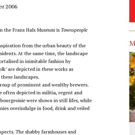
er 2006
in the Frans Hals Museum is
Townspeople
M
nspiration from the urban beauty of the
residents. At the same time, the landscape
talised in inimitable fashion by
folk’ are depicted in these works as
 these landscapes.
group of prominent and wealthy brewers.
 often depicted in militia, regent and
bourgeoisie were shown in still lifes, while
ies overindulge in food, drink and veiled
aspects. The shabby farmhouses and