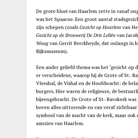
De grote bloei van Haarlem zette in vanaf o
was het Spaarne. Een groot aantal stadsgezi
zijn schepen (zoals
Gezicht op Haarlem
van Hen
Gezicht op de Brouwerij De Drie Leliën
van Jaco
Waag
van Gerrit Berckheyde, dat onlangs in b
Rijksmuseum).
Een ander geliefd thema was het ‘gezicht op 
er verscheidene, waarop hij de Grote of St.-Ba
Vleeshal, de Vishal en de Hoofdwacht: de bel
burgers. Hier waren de religieuze, de bestuur
bijeengebracht. De Grote of St.-Bavokerk was
boven alles uittorende en van veraf zichtbaar
symbool van de macht van de kerk, maar ook e
aanzien van Haarlem.