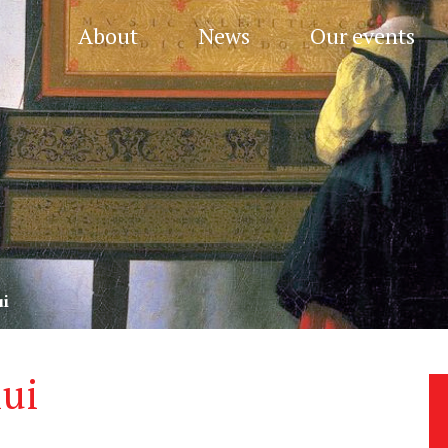
About
News
Our events
ui
lui