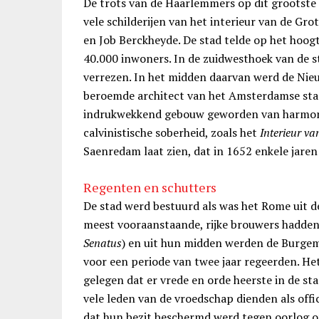
De trots van de Haarlemmers op dit grootste
vele schilderijen van het interieur van de Gr
en Job Berckheyde. De stad telde op het hoog
40.000 inwoners. In de zuidwesthoek van de s
verrezen. In het midden daarvan werd de Ni
beroemde architect van het Amsterdamse stad
indrukwekkend gebouw geworden van harmoni
calvinistische soberheid, zoals het
Interieur v
Saenredam laat zien, dat in 1652 enkele jaren
Regenten en schutters
De stad werd bestuurd als was het Rome uit de
meest vooraanstaande, rijke brouwers hadden 
Senatus
) en uit hun midden werden de Burge
voor een periode van twee jaar regeerden. Het
gelegen dat er vrede en orde heerste in de sta
vele leden van de vroedschap dienden als offic
dat hun bezit beschermd werd tegen oorlog of