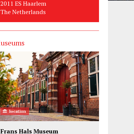
2011 ES Haarlem
The Netherlands
useums
location
Frans Hals Museum