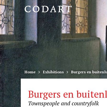
CODART,
Dutch
and
Flemish
art
in
museums
Home
Exhibitions
Burgers en buitenl
worldwide
Burgers en buiten
Townspeople and countryfolk