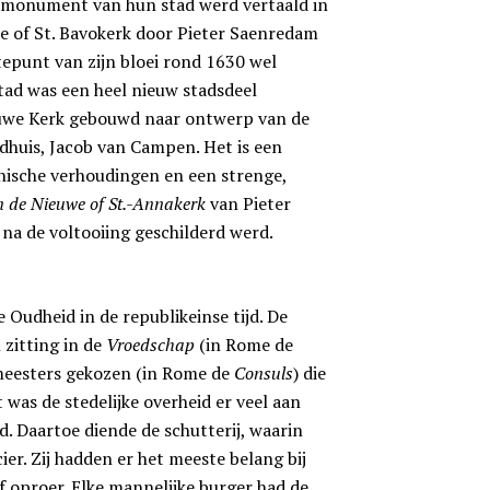
 monument van hun stad werd vertaald in
ote of St. Bavokerk door Pieter Saenredam
tepunt van zijn bloei rond 1630 wel
tad was een heel nieuw stadsdeel
euwe Kerk gebouwd naar ontwerp van de
huis, Jacob van Campen. Het is een
sche verhoudingen en een strenge,
an de Nieuwe of St.-Annakerk
van Pieter
 na de voltooiing geschilderd werd.
 Oudheid in de republikeinse tijd. De
zitting in de
Vroedschap
(in Rome de
meesters gekozen (in Rome de
Consuls
) die
 was de stedelijke overheid er veel aan
d. Daartoe diende de schutterij, waarin
ier. Zij hadden er het meeste belang bij
 oproer. Elke mannelijke burger had de