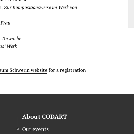
n,
Zur Kompositionsweise im Werk von
r Frau
r Torwache
ius’ Werk
seum Schwerin website
for a registration
About CODART
Our events