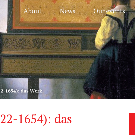
About
News
Our events
22-1654): das Werk
622-1654): das