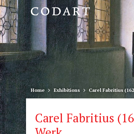
CODART,
Dutch
and
Flemish
art
in
museums
Home
Exhibitions
Carel Fabritius (16
worldwide
Carel Fabritius (1
Werk