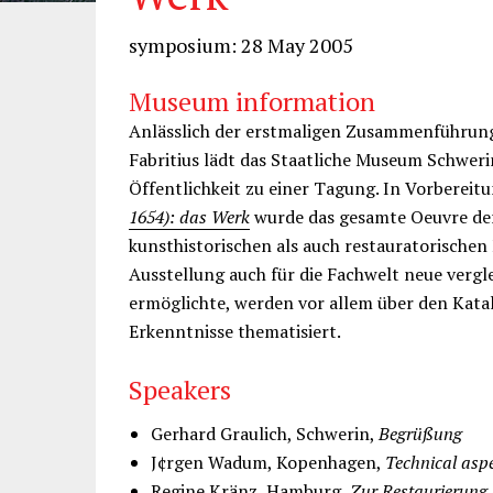
symposium: 28 May 2005
Museum information
Anlässlich der erstmaligen Zusammenführung
Fabritius lädt das Staatliche Museum Schweri
Öffentlichkeit zu einer Tagung. In Vorbereit
1654): das Werk
wurde das gesamte Oeuvre de
kunsthistorischen als auch restauratorischen
Ausstellung auch für die Fachwelt neue verg
ermöglichte, werden vor allem über den Kat
Erkenntnisse thematisiert.
Speakers
Gerhard Graulich, Schwerin,
Begrüßung
J¢rgen Wadum, Kopenhagen,
Technical aspe
Regine Kränz, Hamburg,
Zur Restaurierung