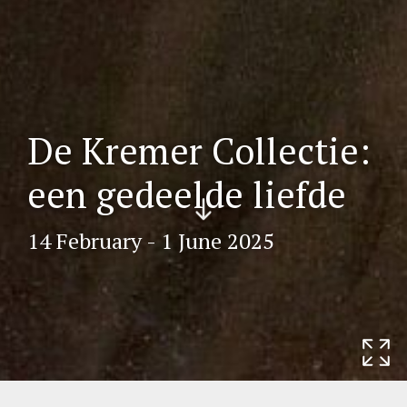
De Kremer Collectie:
een gedeelde liefde
Scr
oll
do
14 February - 1 June 2025
wn