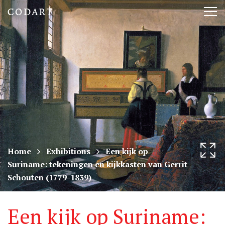
CODART,
Tog
Dutch
nav
and
Flemish
art
in
museums
Home
Exhibitions
Een kijk op
Suriname: tekeningen en kijkkasten van Gerrit
worldwide
Schouten (1779-1839)
Een kijk op Suriname: