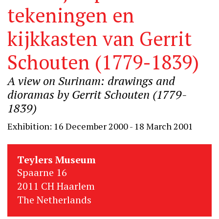
tekeningen en
kijkkasten van Gerrit
Schouten (1779-1839)
A view on Surinam: drawings and
dioramas by Gerrit Schouten (1779-
1839)
Exhibition: 16 December 2000 - 18 March 2001
Teylers Museum
Spaarne 16
2011 CH Haarlem
The Netherlands