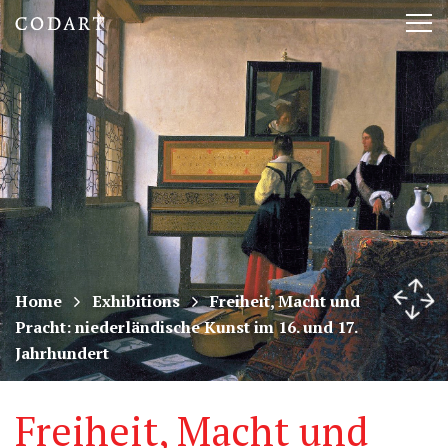
CODART,
Tog
Dutch
nav
and
Flemish
art
in
museums
Home
Exhibitions
Freiheit, Macht und
Pracht: niederländische Kunst im 16. und 17.
worldwide
Jahrhundert
Freiheit, Macht und