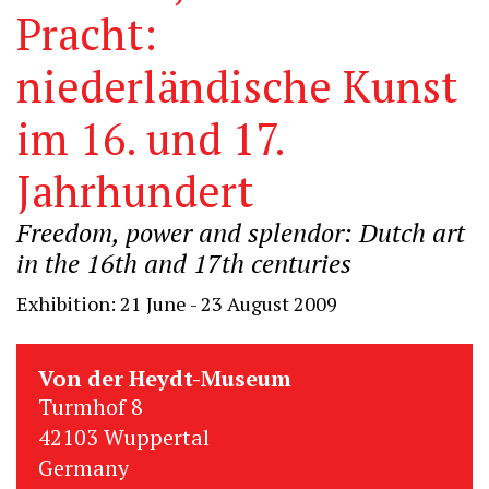
Pracht:
niederländische Kunst
im 16. und 17.
Jahrhundert
Freedom, power and splendor: Dutch art
in the 16th and 17th centuries
Exhibition: 21 June - 23 August 2009
Von der Heydt-Museum
Turmhof 8
42103 Wuppertal
Germany