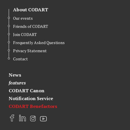
About CODART
Our events
Friends of CODART
Join CODART
Frequently Asked Questions
Privacy Statement
Contact
News
features
CODART Canon
Notification Service
CODART Benefactors
F
L
I
Y
a
i
n
o