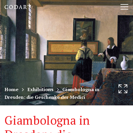
CODART,
Tog
Dutch
nav
and
Flemish
art
in
museums
Home
Exhibitions
Giambologna in
Dresden: die Geschenke der Medici
worldwide
Giambologna in