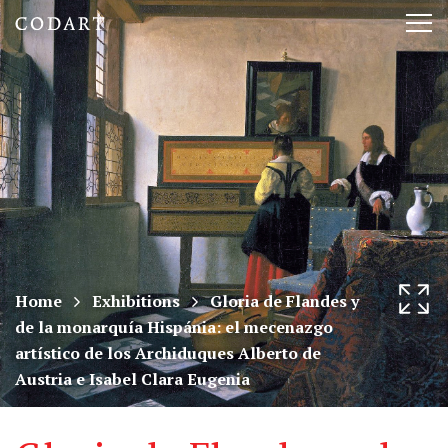
CODART,
Tog
Dutch
nav
and
Flemish
art
in
museums
Home
Exhibitions
Gloria de Flandes y
de la monarquía Hispánia: el mecenazgo
worldwide
artístico de los Archiduques Alberto de
Austria e Isabel Clara Eugenia