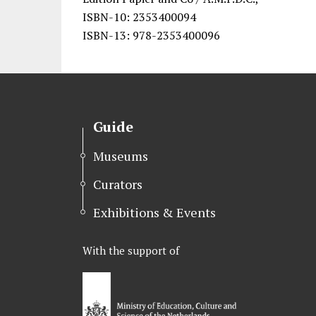
ISBN-10: 2353400094
ISBN-13: 978-2353400096
Guide
Museums
Curators
Exhibitions & Events
With the support of