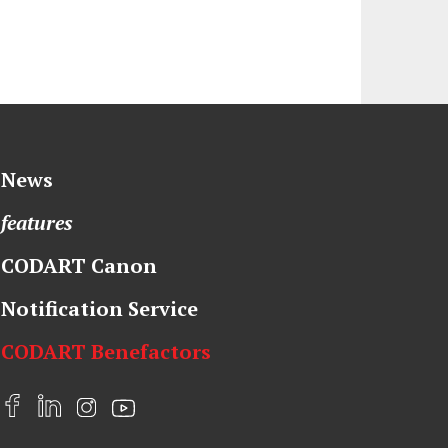
News
features
CODART Canon
Notification Service
CODART Benefactors
F
L
I
Y
a
i
n
o