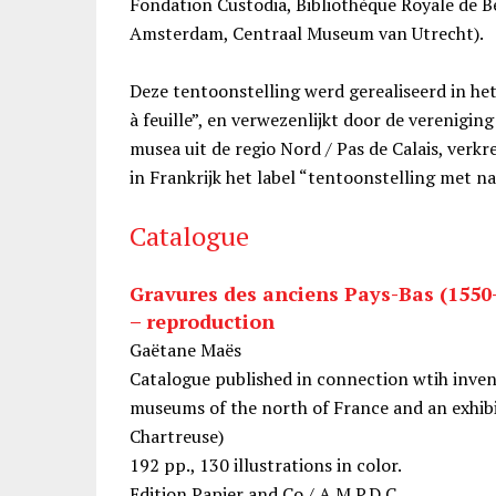
Fondation Custodia, Bibliothèque Royale de 
Amsterdam, Centraal Museum van Utrecht).
Deze tentoonstelling werd gerealiseerd in he
à feuille”, en verwezenlijkt door de verenigin
musea uit de regio Nord / Pas de Calais, verk
in Frankrijk het label “tentoonstelling met na
Catalogue
Gravures des anciens Pays-Bas (1550-
– reproduction
Gaëtane Maës
Catalogue published in connection wtih invent
museums of the north of France and an exhibi
Chartreuse)
192 pp., 130 illustrations in color.
Edition Papier and Co / A.M.P.D.C.,