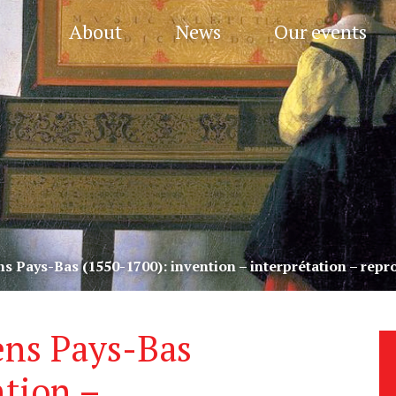
About
News
Our events
s Pays-Bas (1550-1700): invention – interprétation – repr
ens Pays-Bas
ntion –