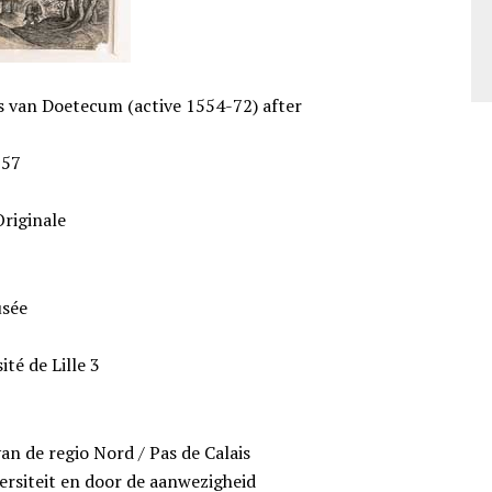
s van Doetecum (active 1554-72) after
-57
Originale
usée
té de Lille 3
an de regio Nord / Pas de Calais
rsiteit en door de aanwezigheid