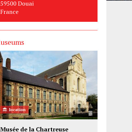
59500 Douai
France
useums
location
Musée de la Chartreuse