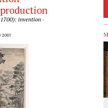
eproduction
1700): invention -
M
y 2007