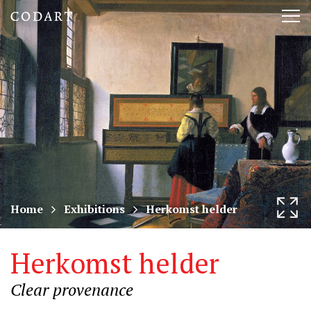
CODART,
Tog
Dutch
nav
and
Flemish
art
in
museums
Home
Exhibitions
Herkomst helder
worldwide
Herkomst helder
Clear provenance