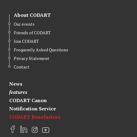
About CODART
Our events
Friends of CODART
Join CODART
Frequently Asked Questions
Privacy Statement
Contact
News
features
CODART Canon
Notification Service
CODART Benefactors
F
L
I
Y
a
i
n
o