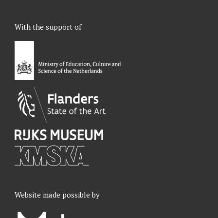
c
n
s
u
e
k
t
t
With the support of
b
e
a
u
o
d
g
b
o
I
r
e
k
n
a
m
Website made possible by