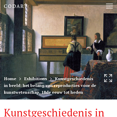
CODART,
Tog
Dutch
nav
and
Flemish
art
in
museums
Home
Exhibitions
Kunstgeschiedenis
in beeld: het belang van reproducties voor de
worldwide
kunstwetenschap, 18de eeuw tot heden
Kunstgeschiedenis in