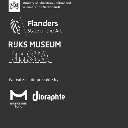
k
n
a
m
Website made possible by