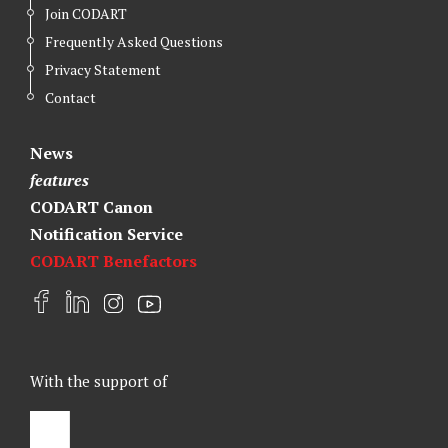
Join CODART
Frequently Asked Questions
Privacy Statement
Contact
News
features
CODART Canon
Notification Service
CODART Benefactors
F
L
I
Y
a
i
n
o
c
n
s
u
e
k
t
t
With the support of
b
e
a
u
o
d
g
b
o
I
r
e