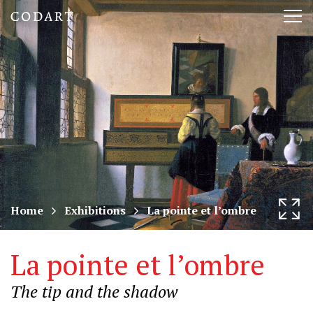
CODART,
Tog
Dutch
nav
and
Flemish
art
in
museums
Home
Exhibitions
La pointe et l’ombre
worldwide
La pointe et l’ombre
The tip and the shadow