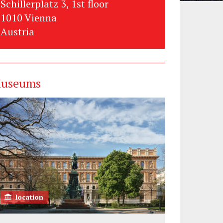
Schillerplatz 3, 1st floor
1010 Vienna
Austria
useums
location