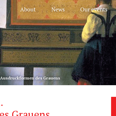
About
News
Our events
. Ausdruckformen des Grauens
.
es Grauens