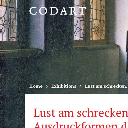
CODART,
Dutch
and
Flemish
art
in
museums
Home
Exhibitions
Lust am schrecken
worldwide
Lust am schrecken
Ausdruckformen d