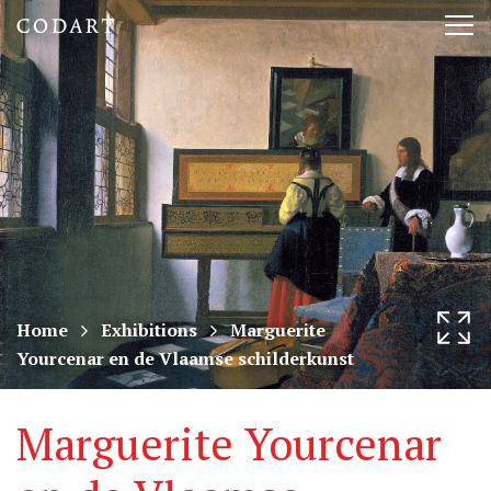
CODART,
Tog
Dutch
nav
and
Flemish
art
in
museums
Home
Exhibitions
Marguerite
Yourcenar en de Vlaamse schilderkunst
worldwide
Marguerite Yourcenar