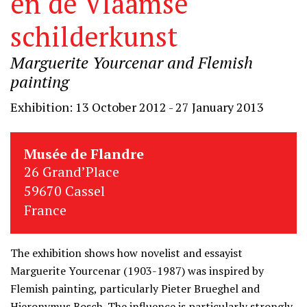
en de Vlaamse
schilderkunst
Marguerite Yourcenar and Flemish
painting
Exhibition: 13 October 2012 - 27 January 2013
Musée de Flandre
26 Grand’Place
59670 Cassel
France
The exhibition shows how novelist and essayist
Marguerite Yourcenar (1903-1987) was inspired by
Flemish painting, particularly Pieter Brueghel and
Hieronymus Bosch. The influence is particularly strongly