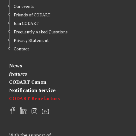
Our events
Friends of CODART
Join CODART
Frequently Asked Questions
Privacy Statement
Contact
News
features
CODART Canon
Notification Service
CODART Benefactors
F
L
I
Y
a
i
n
o
c
n
s
u
e
k
t
t
With the support of