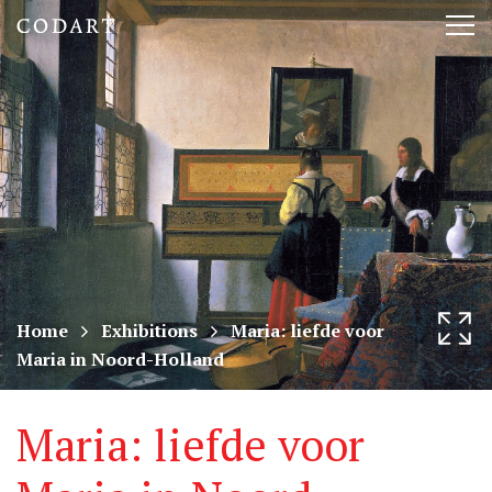
CODART,
Tog
Dutch
nav
and
Flemish
art
in
museums
Home
Exhibitions
Maria: liefde voor
Maria in Noord-Holland
worldwide
Maria: liefde voor