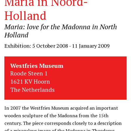
Maria in Noord-
Holland
Maria: love for the Madonna in North
Holland
Exhibition: 5 October 2008 - 11 January 2009
Westfries Museum
Roode Steen 1
1621 KV Hoorn
The Netherlands
In 2007 the Westfries Museum acquired an important
wooden sculpture of the Madonna from the 15th
century. The piece corresponds closely to a description
of a miraculous image of the Madonna in Theodorus