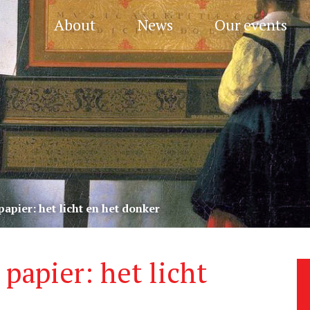
About
News
Our events
apier: het licht en het donker
papier: het licht