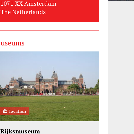
1071 XX Amsterdam
The Netherlands
useums
location
Rijksmuseum