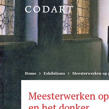
CODART,
Dutch
and
Flemish
art
in
museums
Home
Exhibitions
Meesterwerken op p
worldwide
Meesterwerken op 
en het donker