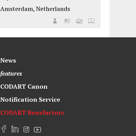
Amsterdam, Netherlands
News
features
CODART Canon
Notification Service
CODART Benefactors
F
L
I
Y