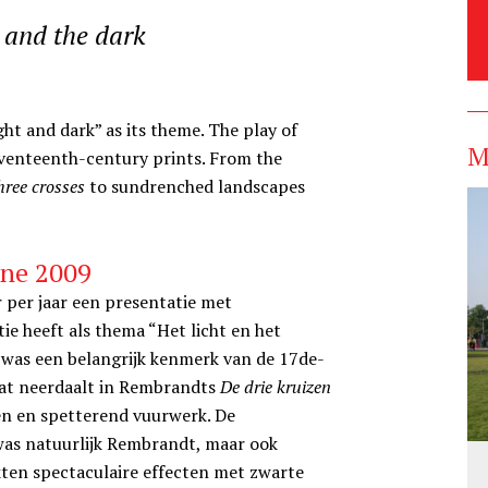
 and the dark
ht and dark” as its theme. The play of
M
eventeenth-century prints. From the
hree crosses
to sundrenched landscapes
une 2009
 per jaar een presentatie met
ie heeft als thema “Het licht en het
r was een belangrijk kenmerk van de 17de-
dat neerdaalt in Rembrandts
De drie kruizen
n en spetterend vuurwerk. De
was natuurlijk Rembrandt, maar ook
kten spectaculaire effecten met zwarte