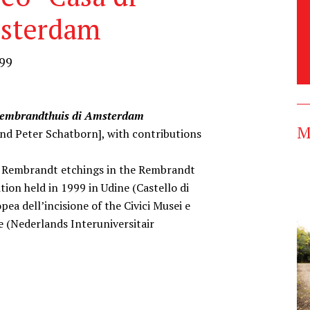
msterdam
999
t Rembrandthuis di Amsterdam
M
nd Peter Schatborn], with contributions
of Rembrandt etchings in the Rembrandt
ion held in 1999 in Udine (Castello di
ea dell’incisione of the Civici Musei e
ce (Nederlands Interuniversitair