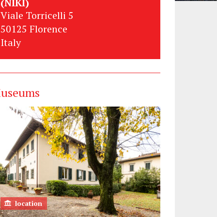
(NIKI)
Viale Torricelli 5
50125 Florence
Italy
useums
location