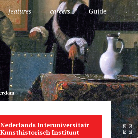
features
careers
Guide
terdam
Nederlands Interuniversitair
Kunsthistorisch Instituut