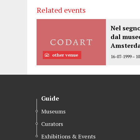
Related events
Nel segn
dal muse
Amsterd
other venue
16-07-1999
–
10
Guide
Museums
Curators
Exhibitions & Events