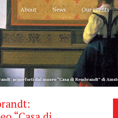
About
News
Our events
randt: acqueforti dal museo “Casa di Rembrandt” di Ams
randt:
eo “Casa di