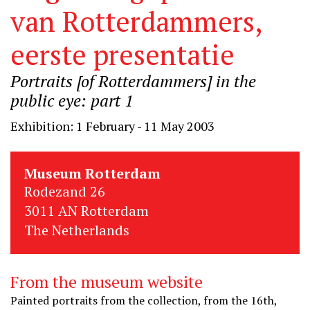
van Rotterdammers,
eerste presentatie
Portraits [of Rotterdammers] in the
public eye: part 1
Exhibition: 1 February - 11 May 2003
Museum Rotterdam
Rodezand 26
3011 AN Rotterdam
The Netherlands
From the museum website
Painted portraits from the collection, from the 16th,