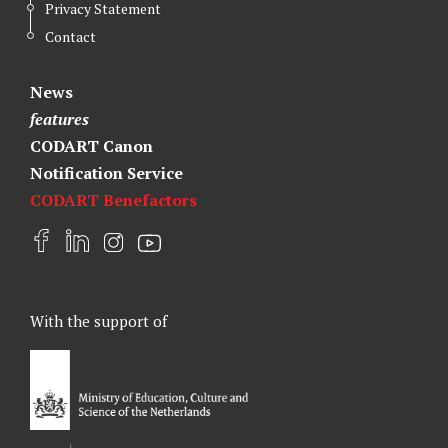
Privacy Statement
Contact
News
features
CODART Canon
Notification Service
CODART Benefactors
F
L
I
Y
a
i
n
o
c
n
s
u
e
k
t
t
With the support of
b
e
a
u
o
d
g
b
o
I
r
e
k
n
a
m