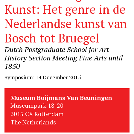
Kunst: Het genre in de
Nederlandse kunst van
Bosch tot Bruegel
Dutch Postgraduate School for Art
History Section Meeting Fine Arts until
1850
Symposium: 14 December 2015
Museum Boijmans Van Beuningen
Museumpark 18-20
3015 CX Rotterdam
The Netherlands