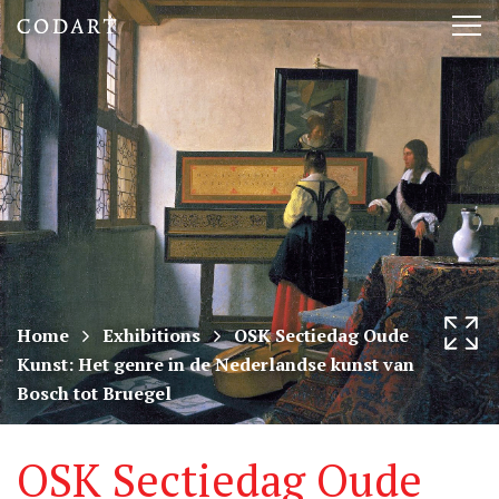
CODART,
Tog
Dutch
nav
and
Flemish
art
in
museums
Home
Exhibitions
OSK Sectiedag Oude
Kunst: Het genre in de Nederlandse kunst van
worldwide
Bosch tot Bruegel
OSK Sectiedag Oude