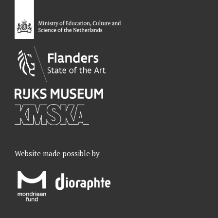
o
I
r
e
k
n
a
m
Website made possible by