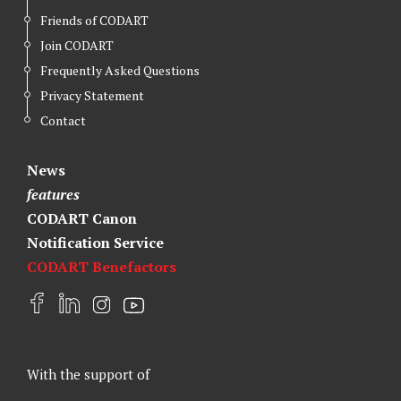
Friends of CODART
Join CODART
Frequently Asked Questions
Privacy Statement
Contact
News
features
CODART Canon
Notification Service
CODART Benefactors
F
L
I
Y
a
i
n
o
c
n
s
u
e
k
t
t
With the support of
b
e
a
u
o
d
g
b