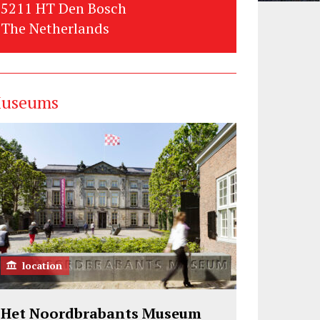
5211 HT Den Bosch
The Netherlands
useums
location
Het Noordbrabants Museum