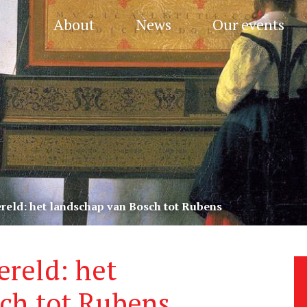
About
News
Our events
eld: het landschap van Bosch tot Rubens
reld: het
ch tot Rubens