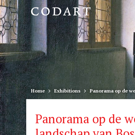
CODART,
Dutch
and
Flemish
art
in
museums
Home
Exhibitions
Panorama op de wer
worldwide
Panorama op de we
landschap van Bos