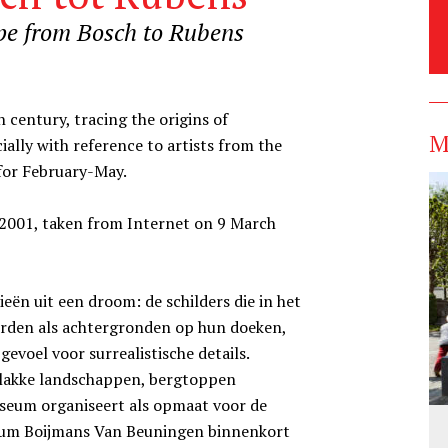
pe from Bosch to Rubens
century, tracing the origins of
M
ally with reference to artists from the
for February-May.
 2001, taken from Internet on 9 March
ieën uit een droom: de schilders die in het
erden als achtergronden op hun doeken,
evoel voor surrealistische details.
vlakke landschappen, bergtoppen
eum organiseert als opmaat voor de
eum Boijmans Van Beuningen binnenkort