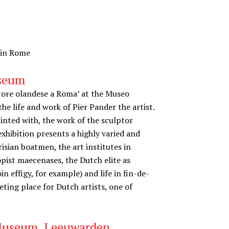
o in Rome
useum
tore olandese a Roma’ at the Museo
e life and work of Pier Pander the artist.
inted with, the work of the sculptor
 exhibition presents a highly varied and
Frisian boatmen, the art institutes in
pist maecenases, the Dutch elite as
 effigy, for example) and life in fin-de-
ting place for Dutch artists, one of
 Museum, Leeuwarden