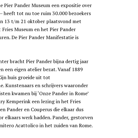
de Pier Pander Museum een expositie over
– heeft tot nu toe ruim 30.000 bezoekers
van 13 t/m 21 oktober plaatsvond met
et Fries Museum en het Pier Pander
en. De Pier Pander Manifestatie is
er bracht Pier Pander bijna dertig jaar
n een eigen atelier bezat. Vanaf 1889
jn huis groeide uit tot
e. Kunstenaars en schrijvers waaronder
risten kwamen bij ‘Onze Pander in Rome’
y Kemperink een lezing in het Fries
en Pander en Couperus die elkaar dus
r elkaars werk hadden. Pander, gestorven
mitero Acattolico in het zuiden van Rome.