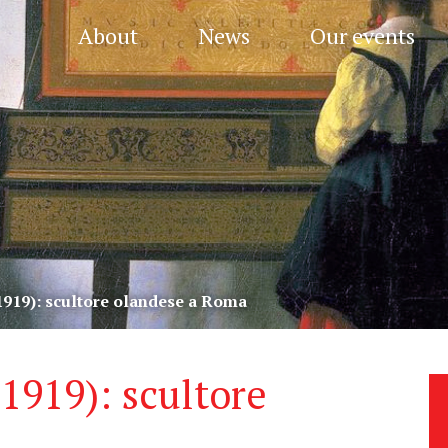
About
News
Our events
1919): scultore olandese a Roma
1919): scultore