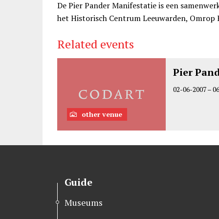
De Pier Pander Manifestatie is een samenwer
het Historisch Centrum Leeuwarden, Omrop Fr
Related events
Pier Pand
02-06-2007
–
0
other venue
Guide
Museums