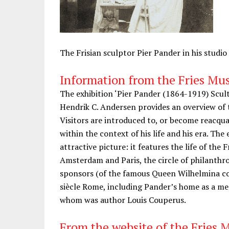
The Frisian sculptor Pier Pander in his studi
Information from the Fries M
The exhibition ‘Pier Pander (1864-1919) Scul
Hendrik C. Andersen provides an overview of th
Visitors are introduced to, or become reacqua
within the context of his life and his era. The
attractive picture: it features the life of the 
Amsterdam and Paris, the circle of philanthro
sponsors (of the famous Queen Wilhelmina coin
siècle Rome, including Pander’s home as a mee
whom was author Louis Couperus.
From the website of the Fries