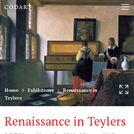
CODART,
Tog
Dutch
nav
and
Flemish
art
in
museums
Home
Exhibitions
Renaissance in
Teylers
worldwide
Renaissance in Teylers