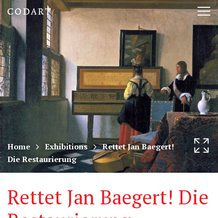
CODART,
Tog
Dutch
nav
and
Flemish
art
in
museums
Home
Exhibitions
Rettet Jan Baegert!
Die Restaurierung
worldwide
Rettet Jan Baegert! Die