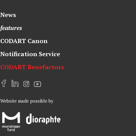
News
features
CODART Canon
Notification Service
CODART Benefactors
F
L
I
Y
a
i
n
o
Website made possible by
c
n
s
u
e
k
t
t
b
e
a
u
o
d
g
b