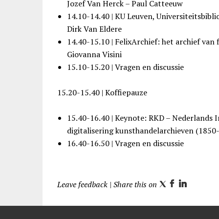
Jozef Van Herck – Paul Catteeuw
14.10-14.40 | KU Leuven, Universiteitsbibli
Dirk Van Eldere
14.40-15.10 | FelixArchief: het archief van
Giovanna Visini
15.10-15.20 | Vragen en discussie
15.20-15.40 | Koffiepauze
15.40-16.40 | Keynote: RKD – Nederlands I
digitalisering kunsthandelarchieven (1850-
16.40-16.50 | Vragen en discussie
Leave feedback
| Share this on
T
F
L
w
a
i
i
c
n