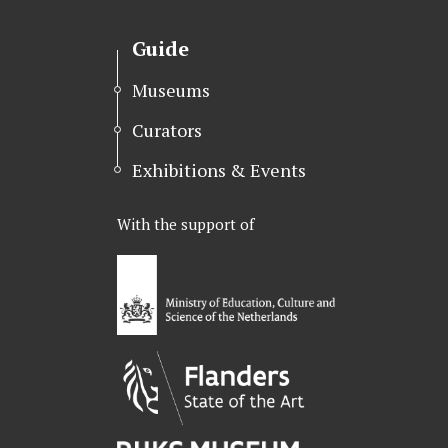
t
e
k
t
b
e
Guide
e
o
d
r
o
I
Museums
k
n
Curators
Exhibitions & Events
With the support of