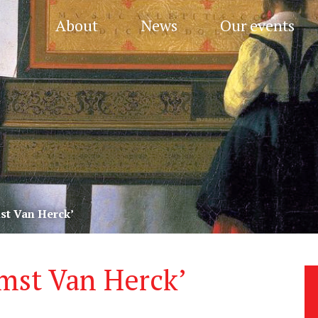
About
News
Our events
st Van Herck’
mst Van Herck’