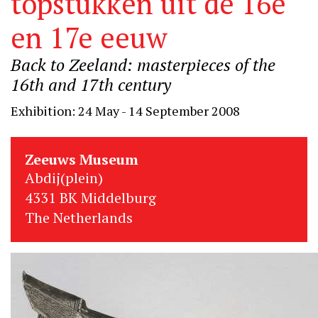
topstukken uit de 16e
en 17e eeuw
Back to Zeeland: masterpieces of the
16th and 17th century
Exhibition: 24 May - 14 September 2008
Zeeuws Museum
Abdij(plein)
4331 BK Middelburg
The Netherlands