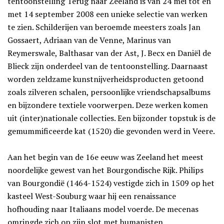
tentoonstelling Terug naar Zeeland is van 24 mei tot en
met 14 september 2008 een unieke selectie van werken
te zien. Schilderijen van beroemde meesters zoals Jan
Gossaert, Adriaan van de Venne, Marinus van
Reymerswale, Balthasar van der Ast, J. Becx en Daniël de
Blieck zijn onderdeel van de tentoonstelling. Daarnaast
worden zeldzame kunstnijverheidsproducten getoond
zoals zilveren schalen, persoonlijke vriendschapsalbums
en bijzondere textiele voorwerpen. Deze werken komen
uit (inter)nationale collecties. Een bijzonder topstuk is de
gemummificeerde kat (1520) die gevonden werd in Veere.
Aan het begin van de 16e eeuw was Zeeland het meest
noordelijke gewest van het Bourgondische Rijk. Philips
van Bourgondië (1464-1524) vestigde zich in 1509 op het
kasteel West-Souburg waar hij een renaissance
hofhouding naar Italiaans model voerde. De mecenas
omringde zich op zijn slot met humanisten,