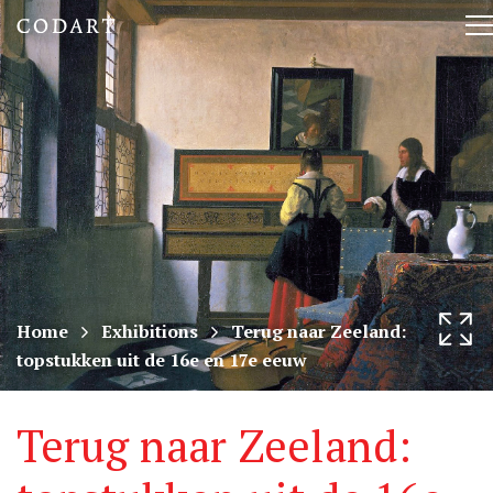
CODART,
T
Dutch
n
and
Flemish
art
in
museums
Home
Exhibitions
Terug naar Zeeland:
topstukken uit de 16e en 17e eeuw
worldwide
Terug naar Zeeland: