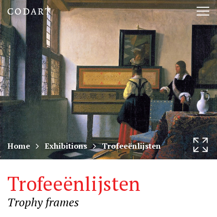
CODART,
Tog
Dutch
nav
and
Flemish
art
in
museums
Home
Exhibitions
Trofeeënlijsten
worldwide
Trofeeënlijsten
Trophy frames