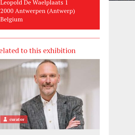
Leopold De Waelplaats 1
2000 Antwerpen (Antwerp)
Belgium
elated to this exhibition
curator