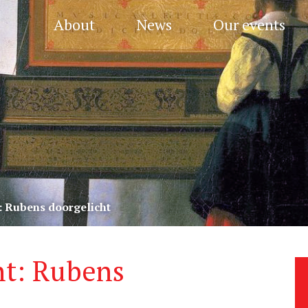
About
News
Our events
t: Rubens doorgelicht
ht: Rubens