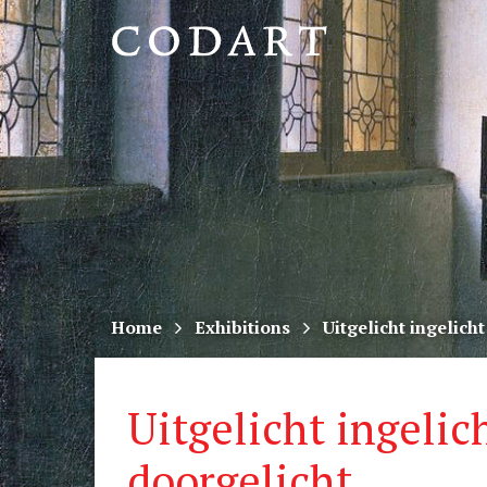
CODART,
Dutch
and
Flemish
art
in
museums
Home
Exhibitions
Uitgelicht ingelich
worldwide
Uitgelicht ingelic
doorgelicht