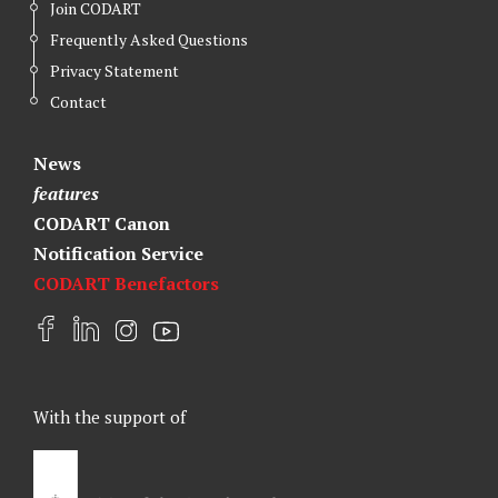
Join CODART
Frequently Asked Questions
Privacy Statement
Contact
News
features
CODART Canon
Notification Service
CODART Benefactors
F
L
I
Y
a
i
n
o
c
n
s
u
e
k
t
t
With the support of
b
e
a
u
o
d
g
b
o
I
r
e
k
n
a