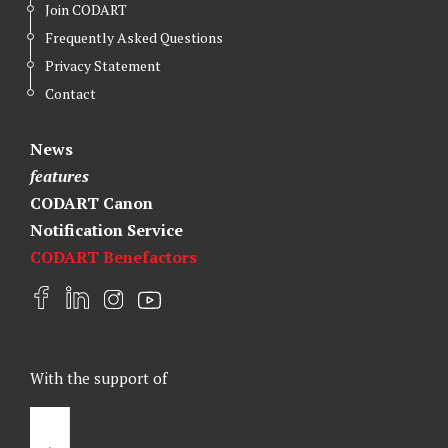
Join CODART
Frequently Asked Questions
Privacy Statement
Contact
News
features
CODART Canon
Notification Service
CODART Benefactors
F
L
I
Y
a
i
n
o
c
n
s
u
e
k
t
t
With the support of
b
e
a
u
o
d
g
b
o
I
r
e