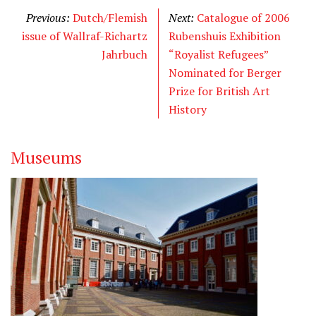
Previous:
Dutch/Flemish
Next:
Catalogue of 2006
issue of Wallraf-Richartz
Rubenshuis Exhibition
Jahrbuch
“Royalist Refugees”
Nominated for Berger
Prize for British Art
History
Museums