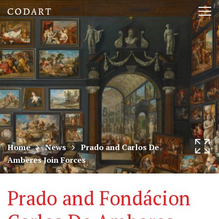
CODART,
Tog
Dutch
nav
and
Flemish
art
in
museums
Home
News
Prado and Carlos De
Amberes Join Forces
worldwide
Prado and Fondácion